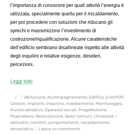
l’importanza di conoscere per quali attività l’energia è
utilizzata, specialmente quella per il riscaldamento,
per poi procedere con soluzioni che riducano gli
sprechi e massimizzino l’investimento di
costruzione/riqualificazione. Alcune caratteristiche
dell’edificio sembrano disallineate rispetto alle attività
degli inquilini e relative esigenze, desideri,
percezioni.
“Progettare per il comfort termico: conoscere l’i
Leggi tutto
Autore
Pubblicato
Categorie
Abitazione
,
Accompagnamento
,
Edificio
,
EnerPOP
,
il
Gestore
,
Impianti
,
Inquilino
,
Insediamento
,
Monitoraggio
,
Nucleo abitativo
,
Operatori sociali
,
Progettazione
,
Tag
Proprietario
,
Realizzazione
,
Spazi comuni
,
Università
abitudini
,
comfort
,
comportamenti
,
riscaldamento
,
su
sensoristica
Lascia un commento
Progettare