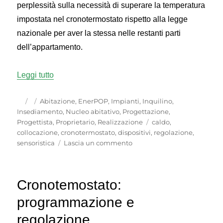
perplessità sulla necessità di superare la temperatura
impostata nel cronotermostato rispetto alla legge
nazionale per aver la stessa nelle restanti parti
dell’appartamento.
“Cronotermostato: collocazione”
Leggi tutto
Autore
Pubblicato
Categorie
Abitazione
,
EnerPOP
,
Impianti
,
Inquilino
,
il
Insediamento
,
Nucleo abitativo
,
Progettazione
,
Tag
Progettista
,
Proprietario
,
Realizzazione
caldo
,
collocazione
,
cronotermostato
,
dispositivi
,
regolazione
,
su
sensoristica
Lascia un commento
Cronotermostato:
collocazione
Cronotemostato:
programmazione e
regolazione