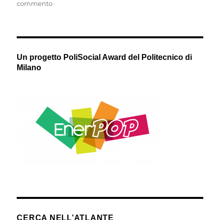
il
su
commento
Stare
caldi,
stare
informati,
stare
Un progetto PoliSocial Award del Politecnico di
coinvolti
Milano
/
Parte
I
CERCA NELL’ATLANTE