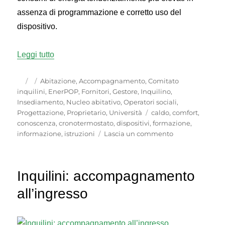
assenza di programmazione e corretto uso del
dispositivo.
“Cronotemostato: programmazione e regolazion
Leggi tutto
Autore
Pubblicato
Categorie
Abitazione
,
Accompagnamento
,
Comitato
il
inquilini
,
EnerPOP
,
Fornitori
,
Gestore
,
Inquilino
,
Insediamento
,
Nucleo abitativo
,
Operatori sociali
,
Tag
Progettazione
,
Proprietario
,
Università
caldo
,
comfort
,
conoscenza
,
cronotermostato
,
dispositivi
,
formazione
,
su
informazione
,
istruzioni
Lascia un commento
Cronotemostato
programmazio
e
Inquilini: accompagnamento
regolazione
all’ingresso