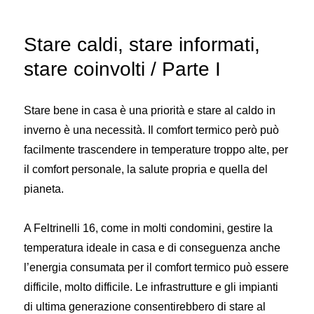
per
il
Stare caldi, stare informati,
comfort
termico:
stare coinvolti / Parte I
conoscere
l’inquilino
per
Stare bene in casa è una priorità e stare al caldo in
implementare
inverno è una necessità. Il comfort termico però può
facilmente trascendere in temperature troppo alte, per
il comfort personale, la salute propria e quella del
pianeta.
A Feltrinelli 16, come in molti condomini, gestire la
temperatura ideale in casa e di conseguenza anche
l’energia consumata per il comfort termico può essere
difficile, molto difficile. Le infrastrutture e gli impianti
di ultima generazione consentirebbero di stare al