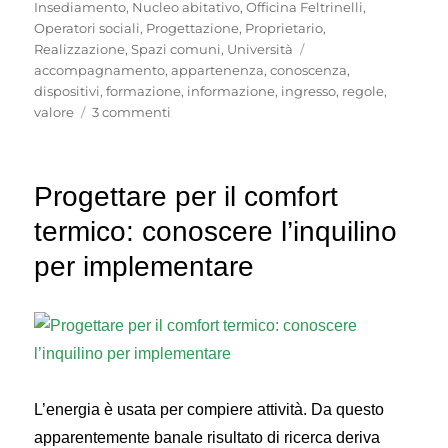
Insediamento
,
Nucleo abitativo
,
Officina Feltrinelli
,
Operatori sociali
,
Progettazione
,
Proprietario
,
Tag
Realizzazione
,
Spazi comuni
,
Università
accompagnamento
,
appartenenza
,
conoscenza
,
dispositivi
,
formazione
,
informazione
,
ingresso
,
regole
,
su
valore
3 commenti
Inquilini:
accompagnamento
all’ingresso
Progettare per il comfort
termico: conoscere l’inquilino
per implementare
L’energia è usata per compiere attività. Da questo
apparentemente banale risultato di ricerca deriva