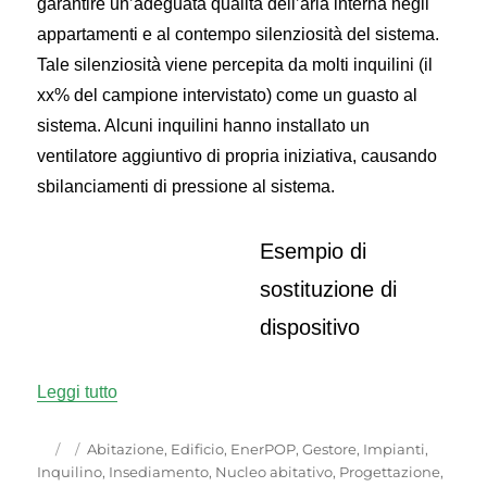
garantire un’adeguata qualità dell’aria interna negli
appartamenti e al contempo silenziosità del sistema.
Tale silenziosità viene percepita da molti inquilini (il
xx% del campione intervistato) come un guasto al
sistema. Alcuni inquilini hanno installato un
ventilatore aggiuntivo di propria iniziativa, causando
sbilanciamenti di pressione al sistema.
Esempio di
sostituzione di
dispositivo
“Ventilazione meccanica”
Leggi tutto
Autore
Pubblicato
Categorie
Abitazione
,
Edificio
,
EnerPOP
,
Gestore
,
Impianti
,
il
Inquilino
,
Insediamento
,
Nucleo abitativo
,
Progettazione
,