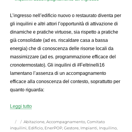
L’ingresso nell’edificio nuovo o restaurato diventa per
gli inquilini e altri attori l’opportunità di attivazione di
dinamiche e pratiche virtuose, sia rispetto a pratiche
già consolidate (ad es. riscaldare casa a bassa
energia) che di conoscenza delle risorse locali da
massimizzare (ad es. programmazione efficace del
cronotermostato). Gli inquilini di #Feltrinelli16
lamentano l’assenza di un accompagnamento
efficace alla conoscenza del contesto, soprattutto per
quanto riguarda:
“Inquilini: accompagnamento all’ingresso”
Leggi tutto
Autore
Pubblicato
Categorie
Abitazione
,
Accompagnamento
,
Comitato
il
inquilini
,
Edificio
,
EnerPOP
,
Gestore
,
Impianti
,
Inquilino
,