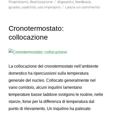
Tag
Proprietario
,
Realizzazione
dispositivi
,
feedback
,
su
guasto
,
usabilità
,
uso improprio
Lascia un commento
Ventila
meccan
Cronotermostato:
collocazione
La collocazione del cronotermostato nell’ambiente
domestico ha ripercussioni sulla temperatura
generale del nucleo. Collocato generalmente nel
vano corridoio, alcuni inquilini lamentano
temperature basse laddove svolgono le routine, nelle
stanze, forse per la differenza di temperatura dal
punto di rilevamento. Un inquilino ha palesato