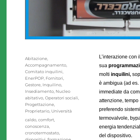
L’interazione con i
Autore
Pubblicato
Categorie
Abitazione
,
il
Accompagnamento
,
sua
programmaz
Comitato inquilini
,
molti
inquilini,
sop
EnerPOP
,
Fornitori
,
è ambigua (ad es. u
Gestore
,
Inquilino
,
Insediamento
,
Nucleo
immediate da comp
abitativo
,
Operatori sociali
,
attenzione, tempo 
Progettazione
,
preferendo sistemi
Proprietario
,
Università
termovalvole, byp
Tag
caldo
,
comfort
,
conoscenza
,
energia tendenzial
cronotermostato
,
del dispositivo.
dispositivi
,
formazione
,