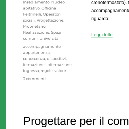
Insediamento
,
Nucleo
cronotermostato). G
abitativo
,
Officina
accompagnamento e
Feltrinelli
,
Operatori
riguarda:
sociali
,
Progettazione
,
Proprietario
,
Realizzazione
,
Spazi
“Inquili
Leggi tutto
comuni
,
Università
Tag
accompagnamento
,
appartenenza
,
conoscenza
,
dispositivi
,
formazione
,
informazione
,
ingresso
,
regole
,
valore
su
3 commenti
Inquilini:
accompagnamento
all’ingresso
Progettare per il co