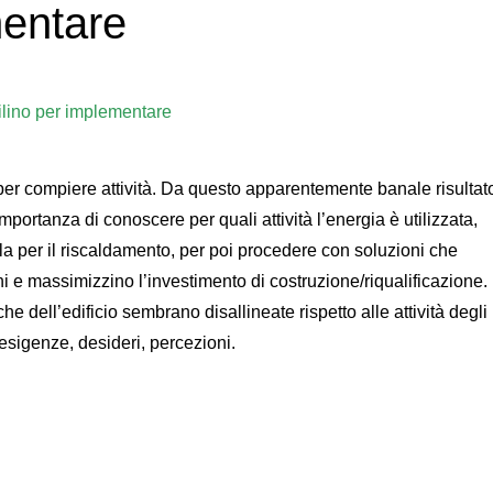
mentare
per compiere attività. Da questo apparentemente banale risultat
’importanza di conoscere per quali attività l’energia è utilizzata,
a per il riscaldamento, per poi procedere con soluzioni che
hi e massimizzino l’investimento di costruzione/riqualificazione.
che dell’edificio sembrano disallineate rispetto alle attività degli
e esigenze, desideri, percezioni.
are per il comfort termico: conoscere l’inquilino per implementar