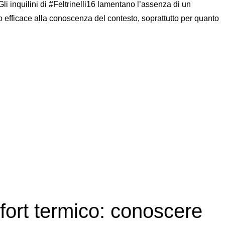
li inquilini di #Feltrinelli16 lamentano l’assenza di un
fficace alla conoscenza del contesto, soprattutto per quanto
ni: accompagnamento all’ingresso”
mfort termico: conoscere