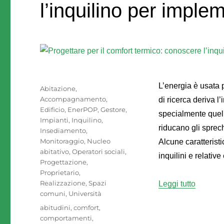
l’inquilino per imple
L’energia è usata 
Autore
Pubblicato
Categorie
Abitazione
,
il
Accompagnamento
,
di ricerca deriva l
Edificio
,
EnerPOP
,
Gestore
,
specialmente quell
Impianti
,
Inquilino
,
riducano gli sprec
Insediamento
,
Monitoraggio
,
Nucleo
Alcune caratteristi
abitativo
,
Operatori sociali
,
inquilini e relativ
Progettazione
,
Proprietario
,
Realizzazione
,
Spazi
“Progett
Leggi tutto
comuni
,
Università
Tag
abitudini
,
comfort
,
comportamenti
,