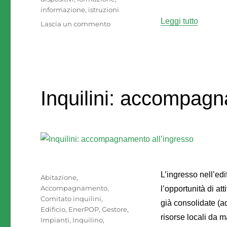
informazione
,
istruzioni
“Cronot
Leggi tutto
su
Lascia un commento
Cronotemostato:
programmazione
e
regolazione
Inquilini: accompagn
L’ingresso nell’edif
Autore
Pubblicato
Categorie
Abitazione
,
il
Accompagnamento
,
l’opportunità di at
Comitato inquilini
,
già consolidate (a
Edificio
,
EnerPOP
,
Gestore
,
risorse locali da 
Impianti
,
Inquilino
,